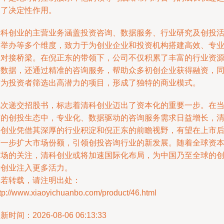
到了决定性作用。
清科创业的主营业务涵盖投资咨询、数据服务、行业研究及创投
动举办等多个维度，致力于为创业企业和投资机构搭建高效、专
的对接桥梁。在倪正东的带领下，公司不仅积累了丰富的行业资
与数据，还通过精准的咨询服务，帮助众多初创企业获得融资，
时为投资者筛选出高潜力的项目，形成了独特的商业模式。
此次递交招股书，标志着清科创业迈出了资本化的重要一步。在
前的创投生态中，专业化、数据驱动的咨询服务需求日益增长，
科创业凭借其深厚的行业积淀和倪正东的前瞻视野，有望在上市
进一步扩大市场份额，引领创投咨询行业的新发展。随着全球资
市场的关注，清科创业或将加速国际化布局，为中国乃至全球的
新创业注入更多活力。
如若转载，请注明出处：
tp://www.xiaoyichuanbo.com/product/46.html
新时间：2026-08-06 06:13:33