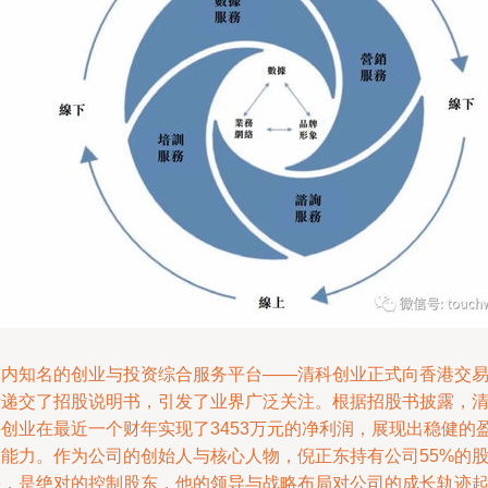
国内知名的创业与投资综合服务平台——清科创业正式向香港交
所递交了招股说明书，引发了业界广泛关注。根据招股书披露，
科创业在最近一个财年实现了3453万元的净利润，展现出稳健的
利能力。作为公司的创始人与核心人物，倪正东持有公司55%的
份，是绝对的控制股东，他的领导与战略布局对公司的成长轨迹